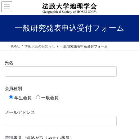
コ
ナ
ン
ビ
テ
ゲ
ン
ー
一般研究発表申込受付フォーム
ツ
シ
へ
ョ
ス
ン
HOME
学術大会のお知らせ
一般研究発表申込受付フォーム
キ
に
ッ
移
プ
動
氏名
会員種別
学生会員
一般会員
メールアドレス
電話番号（連絡が取りやすい番号）