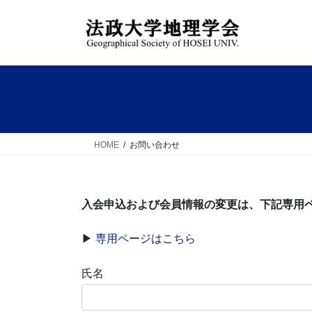
コ
ナ
ン
ビ
テ
ゲ
ン
ー
ツ
シ
へ
ョ
ス
ン
キ
に
ッ
移
HOME
お問い合わせ
プ
動
入会申込および会員情報の変更は、下記専用
▶
専用ページはこちら
氏名