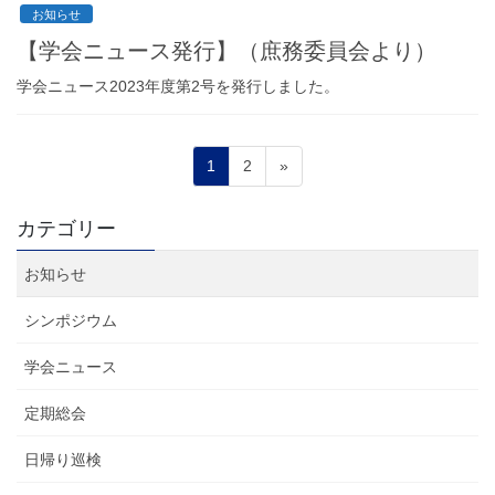
お知らせ
【学会ニュース発行】（庶務委員会より）
学会ニュース2023年度第2号を発行しました。
投
固
固
1
2
»
稿
定
定
ペ
ペ
の
カテゴリー
ー
ー
ペ
ジ
ジ
お知らせ
ー
ジ
シンポジウム
送
学会ニュース
り
定期総会
日帰り巡検