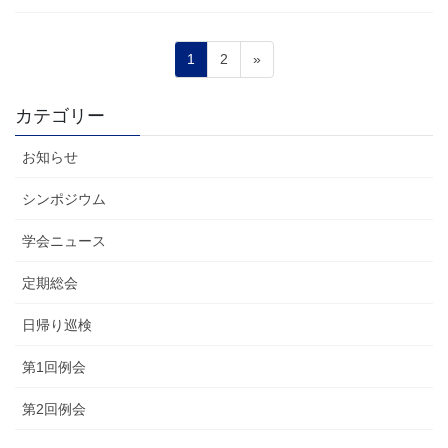
投
固
固
1
2
»
稿
定
定
ペ
ペ
の
カテゴリー
ー
ー
ペ
ジ
ジ
お知らせ
ー
ジ
シンポジウム
送
学会ニュース
り
定期総会
日帰り巡検
第1回例会
第2回例会