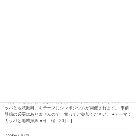
お知らせ
2025年度 第2回例会（日帰り巡検）のお知ら
せ
2025年度の第2回例会を以下の内容で開催します。こちらは，学会
ウェブサイトからの事前申込が必要です。 ◆第2回例会（日帰り巡
検）テーマ：東京の水の道 実施日：2025年11月29日（土） 時
間：10：00～16：30 […]
2025年10月16日
お知らせ
2025年度第1回例会（シンポジウム）について
のお知らせ
法政大学地理学会 会員の皆さん 2025年11月8日（土）に，「カ
ッパと地域振興」をテーマにシンポジウムが開催されます。 事前
登録の必要はありませんので，奮ってご参加ください。 ●テーマ：
カッパと地域振興 ●日 程：20 […]
2025年4月4日